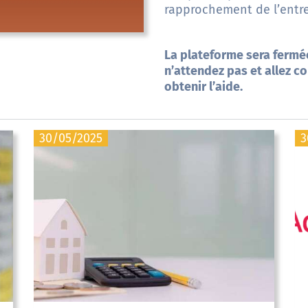
rapprochement de l’entre
La plateforme sera fermée
n’attendez pas et allez co
obtenir l’aide.
30/05/2025
3