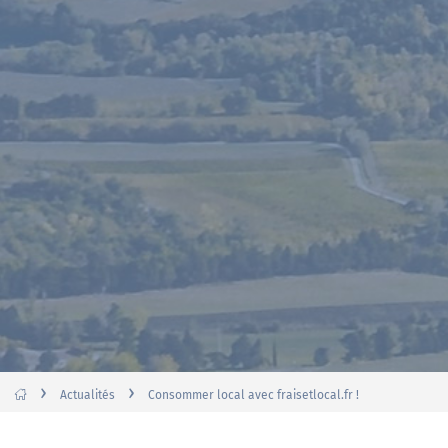
›
›
Actualités
Consommer local avec fraisetlocal.fr !