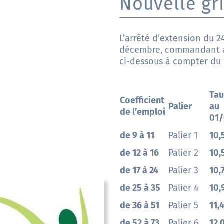
Nouvelle gri
L’arrêté d’extension du 2
décembre, commandant ain
ci-dessous à compter du 
Tau
Coefficient
Palier
au
de l’emploi
01/
de 9 à 11
Palier 1
10,
de 12 à 16
Palier 2
10,
de 17 à 24
Palier 3
10,
de 25 à 35
Palier 4
10,
de 36 à 51
Palier 5
11,
de 52 à 73
Palier 6
12,