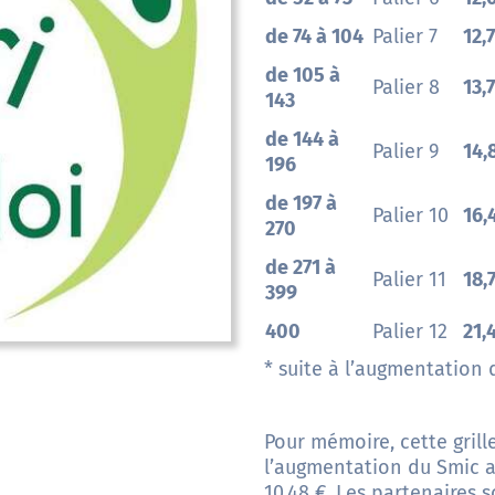
de 74 à 104
Palier 7
12,
de 105 à
Palier 8
13,
143
de 144 à
Palier 9
14,
196
de 197 à
Palier 10
16,
270
de 271 à
Palier 11
18,
399
400
Palier 12
21,
* suite à l’augmentation 
Pour mémoire, cette grill
l’augmentation du Smic a
10,48 €. Les partenaires s