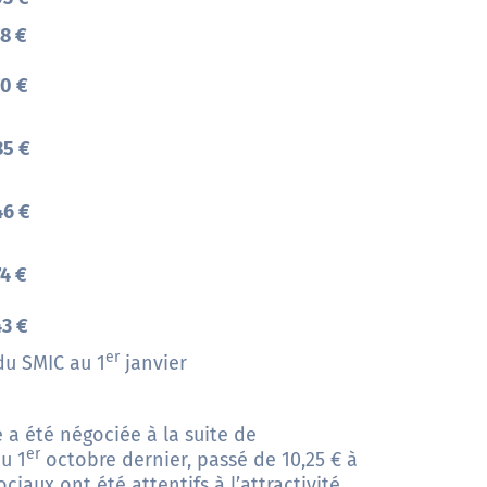
78 €
70 €
85 €
46 €
74 €
43 €
er
du SMIC au 1
janvier
e a été négociée à la suite de
er
u 1
octobre dernier, passé de 10,25 € à
ociaux ont été attentifs à l’attractivité