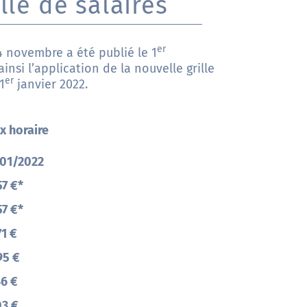
lle de salaires
er
4 novembre a été publié le 1
si l’application de la nouvelle grille
er
1
janvier 2022.
x horaire
01/2022
57 €*
57 €*
71 €
95 €
46 €
03 €