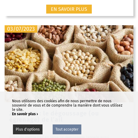
EN SAVOIR PLUS
03/07/2023
Nous utilisons des cookies afin de nous permettre de nous
souvenir de vous et de comprendre la manière dont vous utilisez
le site.
Zoom sur : le dégoussage (ou
En savoir plus ›
égrenage) de l’ail
Plus d'options
Tout accepter
Avant de mettre l’ail en terre, le dégoussage (appelé aussi